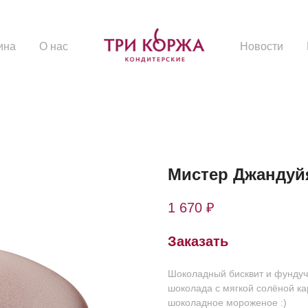
ина
О нас
Новости
Мистер Джандуй
1 670
₽
Заказать
Шоколадный бисквит и фундуч
шоколада с мягкой солёной ка
шоколадное мороженое :)