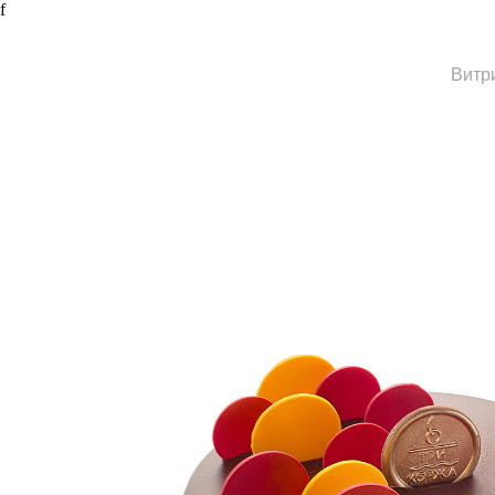
f
Витр