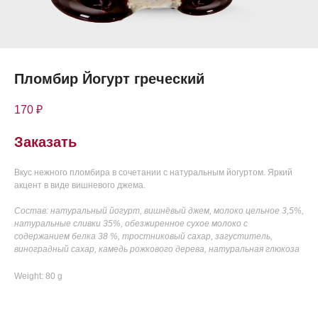
Пломбир Йогурт греческий
170
₽
Заказать
Вкус нежного пломбира в сочетании с натуральным йогуртом. Яркий
акцент в виде вишневого джема.
Состав: натуральный йогурт, вишнёвый джем, молоко цельное 3,5%,
натуральные сливки 35%, обезжиренное сухое молоко с
содержанием белка 38 %, тростниковый сахар, загуститель,
виноградный сахар, камедь рожкового дерева, натуральная глюкоза
Weight: 80 g