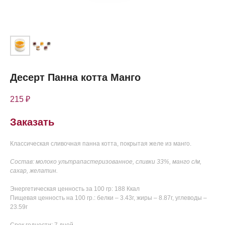
Десерт Панна котта Манго
215
₽
Заказать
Классическая сливочная панна котта, покрытая желе из манго.
Состав: молоко ультрапастеризованное, сливки 33%, манго с/м,
сахар, желатин.
Энергетическая ценность за 100 гр: 188 Ккал
Пищевая ценность на 100 гр.: белки – 3.43г, жиры – 8.87г, углеводы –
23.59г